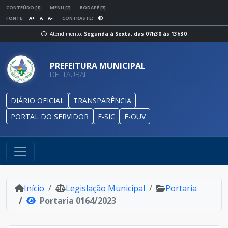
CONTEÚDO [1]
MENU [2]
RODAPÉ [3]
FONTE:
A+
A
A-
CONTRASTE:
Atendimento:
Segunda à Sexta, das 07h30 às 13h30
PREFEITURA MUNICIPAL
DE ITAUBAL
DIÁRIO OFICIAL
TRANSPARÊNCIA
PORTAL DO SERVIDOR
E-SIC
E-OUV
Início
Legislação Municipal
Portaria
Portaria 0164/2023