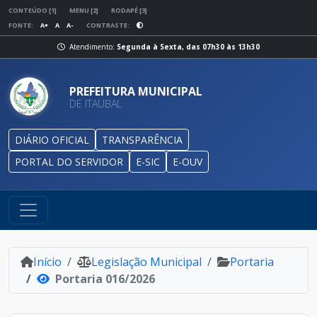
CONTEÚDO [1]
MENU [2]
RODAPÉ [3]
FONTE:
A+
A
A-
CONTRASTE:
Atendimento:
Segunda à Sexta, das 07h30 às 13h30
PREFEITURA MUNICIPAL
DE ITAUBAL
DIÁRIO OFICIAL
TRANSPARÊNCIA
PORTAL DO SERVIDOR
E-SIC
E-OUV
Início
Legislação Municipal
Portaria
Portaria 016/2026