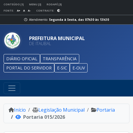
CONTEÚDO [1]
MENU [2]
RODAPÉ [3]
FONTE:
A+
A
A-
CONTRASTE:
Atendimento:
Segunda à Sexta, das 07h30 às 13h30
PREFEITURA MUNICIPAL
DE ITAUBAL
DIÁRIO OFICIAL
TRANSPARÊNCIA
PORTAL DO SERVIDOR
E-SIC
E-OUV
Início
Legislação Municipal
Portaria
Portaria 015/2026