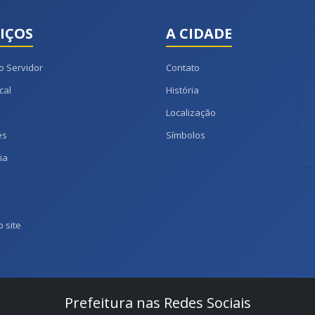
IÇOS
A CIDADE
o Servidor
Contato
cal
História
Localização
es
Símbolos
ia
 site
Prefeitura nas Redes Sociais