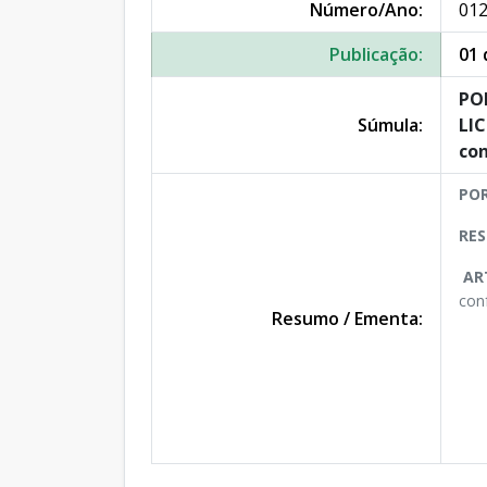
Número/Ano:
012
Publicação:
01 
POR
Súmula:
LIC
con
POR
RES
ART
con
Resumo / Ementa: