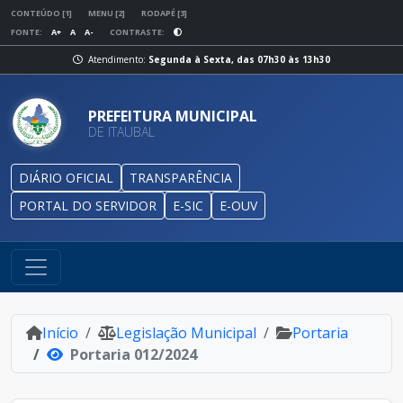
CONTEÚDO [1]
MENU [2]
RODAPÉ [3]
FONTE:
A+
A
A-
CONTRASTE:
Atendimento:
Segunda à Sexta, das 07h30 às 13h30
PREFEITURA MUNICIPAL
DE ITAUBAL
DIÁRIO OFICIAL
TRANSPARÊNCIA
PORTAL DO SERVIDOR
E-SIC
E-OUV
Início
Legislação Municipal
Portaria
Portaria 012/2024