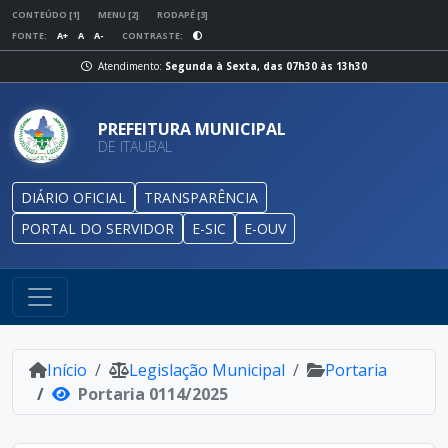
CONTEÚDO [1]
MENU [2]
RODAPÉ [3]
FONTE:
A+
A
A-
CONTRASTE:
Atendimento:
Segunda à Sexta, das 07h30 às 13h30
PREFEITURA MUNICIPAL
DE ITAUBAL
DIÁRIO OFICIAL
TRANSPARÊNCIA
PORTAL DO SERVIDOR
E-SIC
E-OUV
Início
Legislação Municipal
Portaria
Portaria 0114/2025