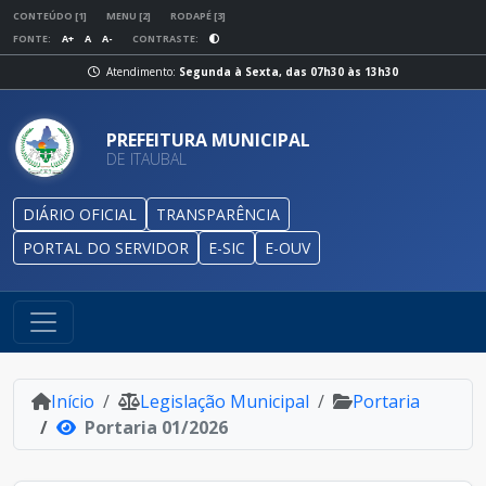
CONTEÚDO [1]
MENU [2]
RODAPÉ [3]
FONTE:
A+
A
A-
CONTRASTE:
Atendimento:
Segunda à Sexta, das 07h30 às 13h30
PREFEITURA MUNICIPAL
DE ITAUBAL
DIÁRIO OFICIAL
TRANSPARÊNCIA
PORTAL DO SERVIDOR
E-SIC
E-OUV
Início
Legislação Municipal
Portaria
Portaria 01/2026