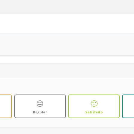
😐
🙂
Regular
Satisfeito