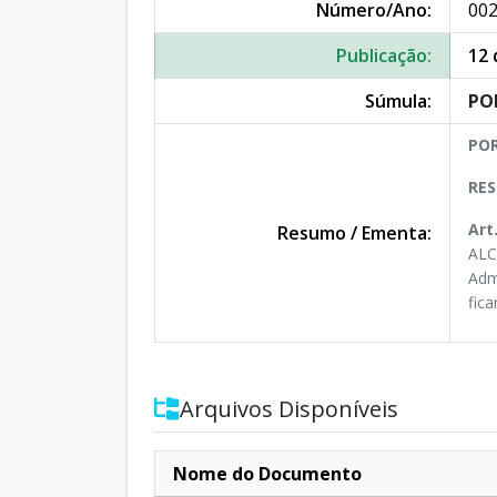
Número/Ano:
002
Publicação:
12 
Súmula:
PO
POR
RES
Art
Resumo / Ementa:
ALC
Adm
fic
Arquivos Disponíveis
Nome do Documento