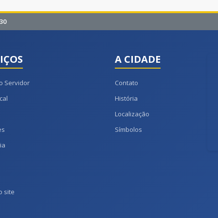
30
IÇOS
A CIDADE
o Servidor
Contato
cal
História
Localização
es
Símbolos
ia
 site