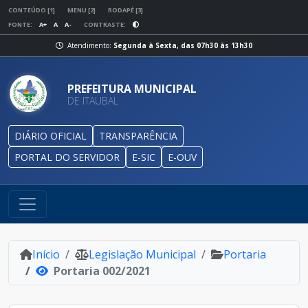
CONTEÚDO [1]
MENU [2]
RODAPÉ [3]
FONTE:
A+
A
A-
CONTRASTE:
Atendimento:
Segunda à Sexta, das 07h30 às 13h30
PREFEITURA MUNICIPAL
DE ITAUBAL
DIÁRIO OFICIAL
TRANSPARÊNCIA
PORTAL DO SERVIDOR
E-SIC
E-OUV
Início
Legislação Municipal
Portaria
Portaria 002/2021