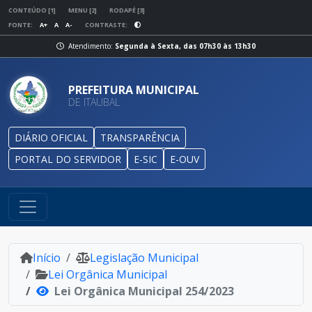
CONTEÚDO [1]
MENU [2]
RODAPÉ [3]
FONTE:
A+
A
A-
CONTRASTE:
Atendimento:
Segunda à Sexta, das 07h30 às 13h30
PREFEITURA MUNICIPAL
DE ITAUBAL
DIÁRIO OFICIAL
TRANSPARÊNCIA
PORTAL DO SERVIDOR
E-SIC
E-OUV
Início
Legislação Municipal
Lei Orgânica Municipal
Lei Orgânica Municipal 254/2023