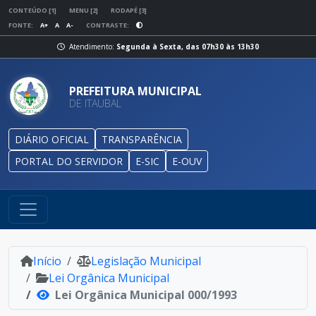
CONTEÚDO [1]
MENU [2]
RODAPÉ [3]
FONTE:
A+
A
A-
CONTRASTE:
Atendimento:
Segunda à Sexta, das 07h30 às 13h30
PREFEITURA MUNICIPAL
DE ITAUBAL
DIÁRIO OFICIAL
TRANSPARÊNCIA
PORTAL DO SERVIDOR
E-SIC
E-OUV
Início
Legislação Municipal
Lei Orgânica Municipal
Lei Orgânica Municipal 000/1993