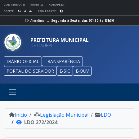
CONTEÚDO [1]
MENU [2]
RODAPÉ [3]
FONTE:
A+
A
A-
CONTRASTE:
Atendimento:
Segunda à Sexta, das 07h30 às 13h30
PREFEITURA MUNICIPAL
DE ITAUBAL
DIÁRIO OFICIAL
TRANSPARÊNCIA
PORTAL DO SERVIDOR
E-SIC
E-OUV
Início
Legislação Municipal
LDO
LDO 272/2024