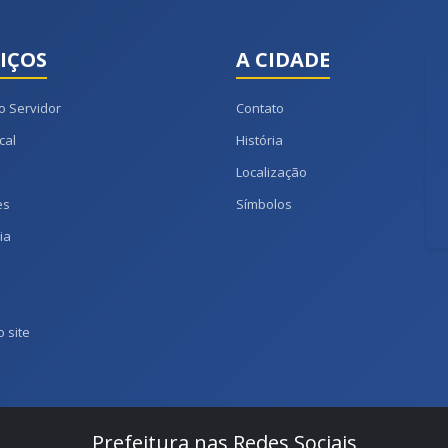
IÇOS
A CIDADE
o Servidor
Contato
cal
História
Localização
es
Símbolos
ia
 site
Prefeitura nas Redes Sociais