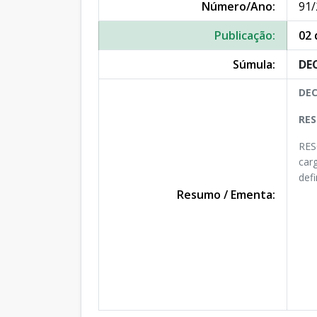
Número/Ano:
91/
Publicação:
02 
Súmula:
DEC
DEC
RES
RES
car
def
Resumo / Ementa: