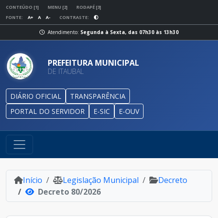
CONTEÚDO [1]
MENU [2]
RODAPÉ [3]
FONTE:
A+
A
A-
CONTRASTE:
Atendimento:
Segunda à Sexta, das 07h30 às 13h30
PREFEITURA MUNICIPAL
DE ITAUBAL
DIÁRIO OFICIAL
TRANSPARÊNCIA
PORTAL DO SERVIDOR
E-SIC
E-OUV
Início
Legislação Municipal
Decreto
Decreto 80/2026