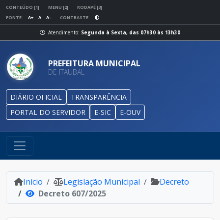
CONTEÚDO [1]
MENU [2]
RODAPÉ [3]
FONTE:
A+
A
A-
CONTRASTE:
Atendimento:
Segunda à Sexta, das 07h30 às 13h30
PREFEITURA MUNICIPAL
DE ITAUBAL
DIÁRIO OFICIAL
TRANSPARÊNCIA
PORTAL DO SERVIDOR
E-SIC
E-OUV
Início
Legislação Municipal
Decreto
Decreto 607/2025