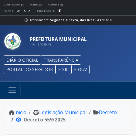
CONTEÚDO [1]
MENU [2]
RODAPÉ [3]
FONTE:
A+
A
A-
CONTRASTE:
Atendimento:
Segunda à Sexta, das 07h30 às 13h30
PREFEITURA MUNICIPAL
DE ITAUBAL
DIÁRIO OFICIAL
TRANSPARÊNCIA
PORTAL DO SERVIDOR
E-SIC
E-OUV
Início
Legislação Municipal
Decreto
Decreto 559/2025