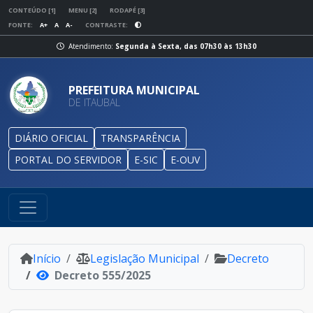
CONTEÚDO [1]
MENU [2]
RODAPÉ [3]
FONTE:
A+
A
A-
CONTRASTE:
Atendimento:
Segunda à Sexta, das 07h30 às 13h30
PREFEITURA MUNICIPAL
DE ITAUBAL
DIÁRIO OFICIAL
TRANSPARÊNCIA
PORTAL DO SERVIDOR
E-SIC
E-OUV
Início
Legislação Municipal
Decreto
Decreto 555/2025