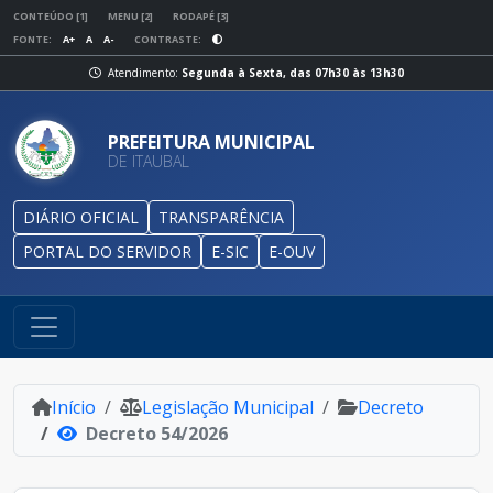
CONTEÚDO [1]
MENU [2]
RODAPÉ [3]
FONTE:
A+
A
A-
CONTRASTE:
Atendimento:
Segunda à Sexta, das 07h30 às 13h30
PREFEITURA MUNICIPAL
DE ITAUBAL
DIÁRIO OFICIAL
TRANSPARÊNCIA
PORTAL DO SERVIDOR
E-SIC
E-OUV
Início
Legislação Municipal
Decreto
Decreto 54/2026