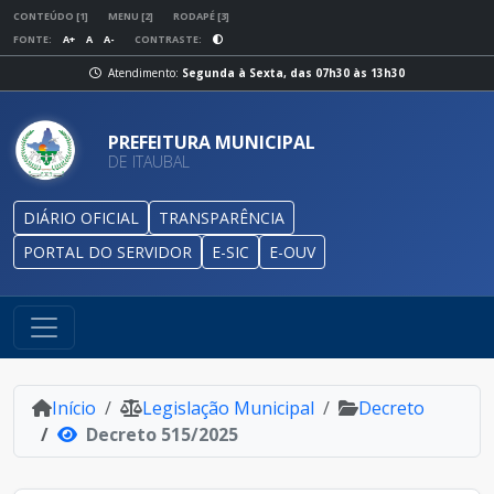
CONTEÚDO [1]
MENU [2]
RODAPÉ [3]
FONTE:
A+
A
A-
CONTRASTE:
Atendimento:
Segunda à Sexta, das 07h30 às 13h30
PREFEITURA MUNICIPAL
DE ITAUBAL
DIÁRIO OFICIAL
TRANSPARÊNCIA
PORTAL DO SERVIDOR
E-SIC
E-OUV
Início
Legislação Municipal
Decreto
Decreto 515/2025