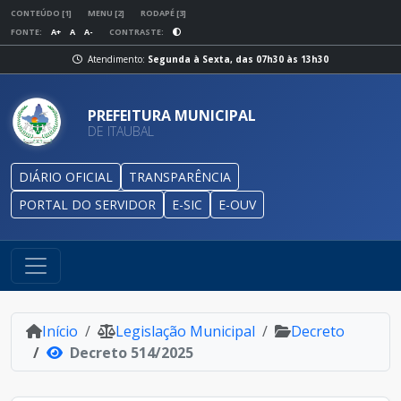
CONTEÚDO [1]
MENU [2]
RODAPÉ [3]
FONTE:
A+
A
A-
CONTRASTE:
Atendimento:
Segunda à Sexta, das 07h30 às 13h30
PREFEITURA MUNICIPAL
DE ITAUBAL
DIÁRIO OFICIAL
TRANSPARÊNCIA
PORTAL DO SERVIDOR
E-SIC
E-OUV
Início
Legislação Municipal
Decreto
Decreto 514/2025