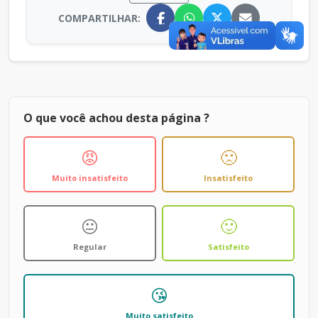
COMPARTILHAR:
O que você achou desta página ?
😡
🙁
Muito insatisfeito
Insatisfeito
😐
🙂
Regular
Satisfeito
😘
Muito satisfeito