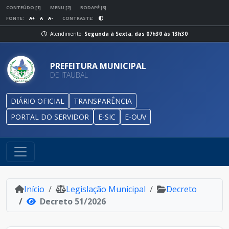
CONTEÚDO [1]
MENU [2]
RODAPÉ [3]
FONTE:
A+
A
A-
CONTRASTE:
Atendimento:
Segunda à Sexta, das 07h30 às 13h30
PREFEITURA MUNICIPAL
DE ITAUBAL
DIÁRIO OFICIAL
TRANSPARÊNCIA
PORTAL DO SERVIDOR
E-SIC
E-OUV
Início
Legislação Municipal
Decreto
Decreto 51/2026