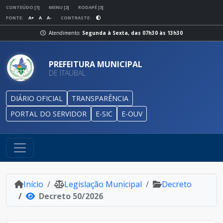
CONTEÚDO [1]
MENU [2]
RODAPÉ [3]
FONTE:
A+
A
A-
CONTRASTE:
Atendimento:
Segunda à Sexta, das 07h30 às 13h30
PREFEITURA MUNICIPAL
DE ITAUBAL
DIÁRIO OFICIAL
TRANSPARÊNCIA
PORTAL DO SERVIDOR
E-SIC
E-OUV
Início
Legislação Municipal
Decreto
Decreto 50/2026