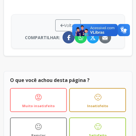
Voltar
COMPARTILHAR:
O que você achou desta página ?
😡
🙁
Muito insatisfeito
Insatisfeito
😐
🙂
Regular
Satisfeito