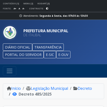
CONTEÚDO [1]
MENU [2]
RODAPÉ [3]
FONTE:
A+
A
A-
CONTRASTE:
Atendimento:
Segunda à Sexta, das 07h30 às 13h30
PREFEITURA MUNICIPAL
DE ITAUBAL
DIÁRIO OFICIAL
TRANSPARÊNCIA
PORTAL DO SERVIDOR
E-SIC
E-OUV
Início
Legislação Municipal
Decreto
Decreto 485/2025