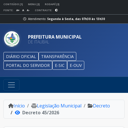
CONTEÚDO [1]
MENU [2]
RODAPÉ [3]
FONTE:
A+
A
A-
CONTRASTE:
Atendimento:
Segunda à Sexta, das 07h30 às 13h30
PREFEITURA MUNICIPAL
DE ITAUBAL
DIÁRIO OFICIAL
TRANSPARÊNCIA
PORTAL DO SERVIDOR
E-SIC
E-OUV
Início
Legislação Municipal
Decreto
Decreto 45/2026