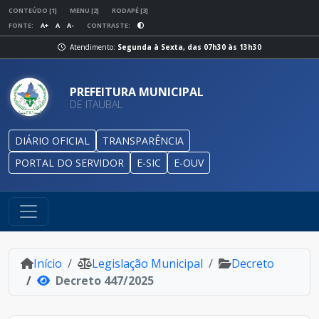
CONTEÚDO [1]
MENU [2]
RODAPÉ [3]
FONTE:
A+
A
A-
CONTRASTE:
Atendimento:
Segunda à Sexta, das 07h30 às 13h30
PREFEITURA MUNICIPAL
DE ITAUBAL
DIÁRIO OFICIAL
TRANSPARÊNCIA
PORTAL DO SERVIDOR
E-SIC
E-OUV
Início
Legislação Municipal
Decreto
Decreto 447/2025