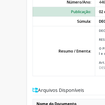
Número/Ano:
446
Publicação:
02 
Súmula:
DEC
DEC
RES
O P
Resumo / Ementa:
l e
Ar
DES
Arquivos Disponíveis
Nome do Documento