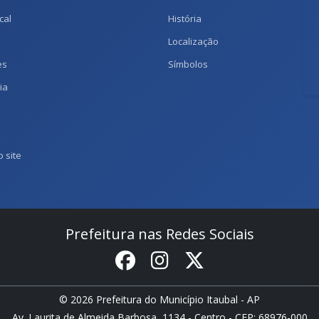
cal
História
Localização
es
Símbolos
ia
 site
Prefeitura nas Redes Sociais
© 2026 Prefeitura do Município Itaubal - AP
Av. Laurita de Almeida Barbosa, 1134 - Centro - CEP: 68976-000