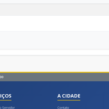
30
IÇOS
A CIDADE
o Servidor
Contato