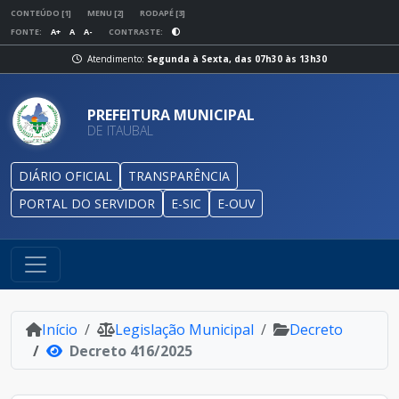
CONTEÚDO [1]
MENU [2]
RODAPÉ [3]
FONTE:
A+
A
A-
CONTRASTE:
Atendimento:
Segunda à Sexta, das 07h30 às 13h30
PREFEITURA MUNICIPAL
DE ITAUBAL
DIÁRIO OFICIAL
TRANSPARÊNCIA
PORTAL DO SERVIDOR
E-SIC
E-OUV
Início
Legislação Municipal
Decreto
Decreto 416/2025