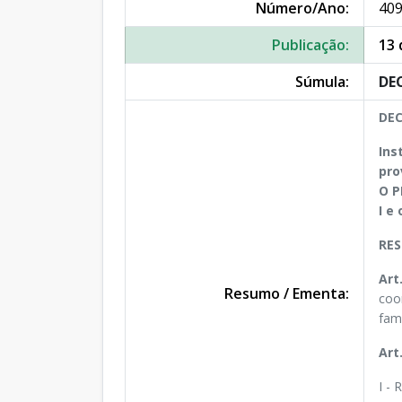
Número/Ano:
409
Publicação:
13 
Súmula:
DEC
DEC
Ins
pro
O P
I e
RES
Art
Resumo / Ementa:
coo
fami
Art
I -