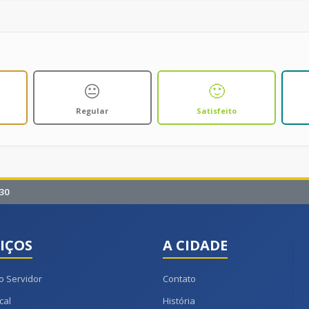
😐
🙂
Regular
Satisfeito
30
IÇOS
A CIDADE
o Servidor
Contato
cal
História