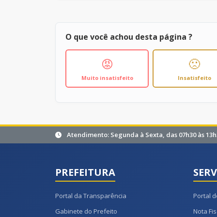
O que você achou desta página ?
😡
🙁
Muito insatisfeito
Insatisfeito
Atendimento: Segunda à Sexta, das 07h30 às 13h
PREFEITURA
SERV
Portal da Transparência
Portal d
Gabinete do Prefeito
Nota Fis