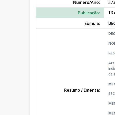
Número/Ano:
373
Publicação:
16 
Súmula:
DEC
DEC
NOM
RES
Art
ind
de 
ME
Resumo / Ementa:
SEC
MEM
MEM