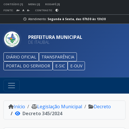
CONTEÚDO [1]
MENU [2]
RODAPÉ [3]
FONTE:
A+
A
A-
CONTRASTE:
Atendimento:
Segunda à Sexta, das 07h30 às 13h30
PREFEITURA MUNICIPAL
DE ITAUBAL
DIÁRIO OFICIAL
TRANSPARÊNCIA
PORTAL DO SERVIDOR
E-SIC
E-OUV
Início
Legislação Municipal
Decreto
Decreto 345/2024