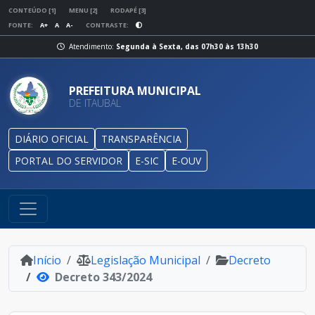
CONTEÚDO [1]
MENU [2]
RODAPÉ [3]
FONTE:
A+
A
A-
CONTRASTE:
Atendimento:
Segunda à Sexta, das 07h30 às 13h30
PREFEITURA MUNICIPAL
DE ITAUBAL
DIÁRIO OFICIAL
TRANSPARÊNCIA
PORTAL DO SERVIDOR
E-SIC
E-OUV
Início
Legislação Municipal
Decreto
Decreto 343/2024