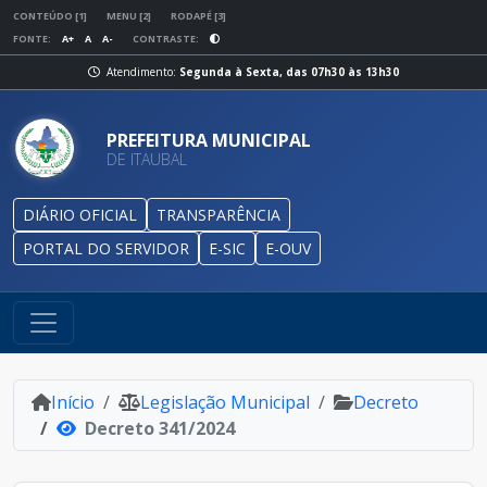
CONTEÚDO [1]
MENU [2]
RODAPÉ [3]
FONTE:
A+
A
A-
CONTRASTE:
Atendimento:
Segunda à Sexta, das 07h30 às 13h30
PREFEITURA MUNICIPAL
DE ITAUBAL
DIÁRIO OFICIAL
TRANSPARÊNCIA
PORTAL DO SERVIDOR
E-SIC
E-OUV
Início
Legislação Municipal
Decreto
Decreto 341/2024