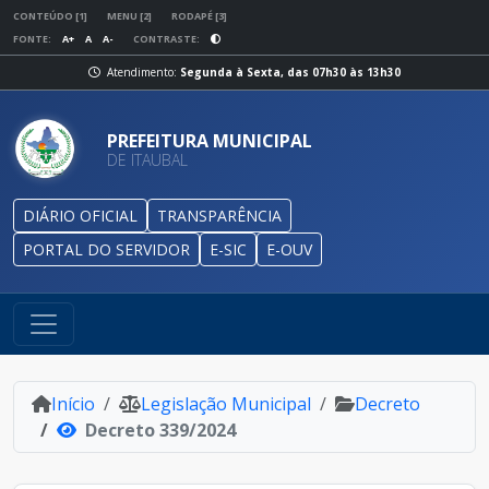
CONTEÚDO [1]
MENU [2]
RODAPÉ [3]
FONTE:
A+
A
A-
CONTRASTE:
Atendimento:
Segunda à Sexta, das 07h30 às 13h30
PREFEITURA MUNICIPAL
DE ITAUBAL
DIÁRIO OFICIAL
TRANSPARÊNCIA
PORTAL DO SERVIDOR
E-SIC
E-OUV
Início
Legislação Municipal
Decreto
Decreto 339/2024