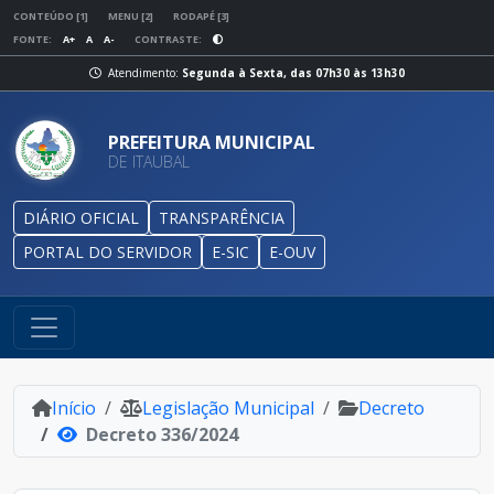
CONTEÚDO [1]
MENU [2]
RODAPÉ [3]
FONTE:
A+
A
A-
CONTRASTE:
Atendimento:
Segunda à Sexta, das 07h30 às 13h30
PREFEITURA MUNICIPAL
DE ITAUBAL
DIÁRIO OFICIAL
TRANSPARÊNCIA
PORTAL DO SERVIDOR
E-SIC
E-OUV
Início
Legislação Municipal
Decreto
Decreto 336/2024