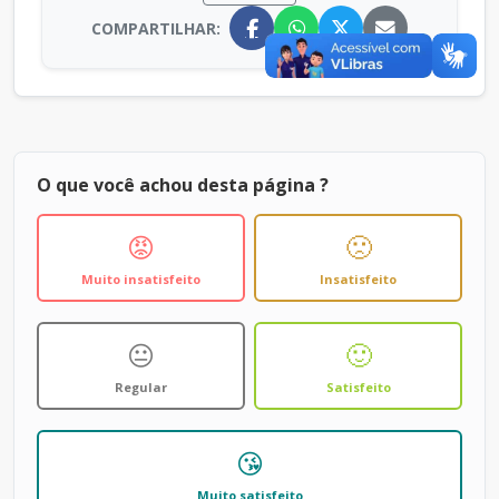
COMPARTILHAR:
O que você achou desta página ?
😡
🙁
Muito insatisfeito
Insatisfeito
😐
🙂
Regular
Satisfeito
😘
Muito satisfeito