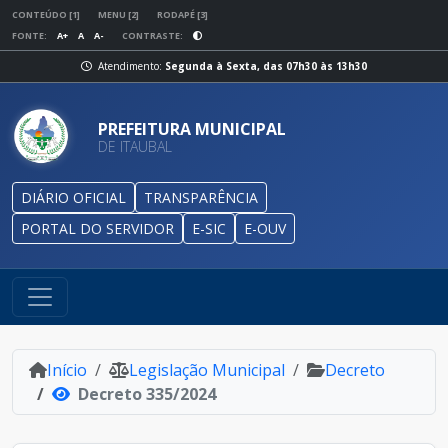
CONTEÚDO [1]
MENU [2]
RODAPÉ [3]
FONTE:
A+
A
A-
CONTRASTE:
Atendimento:
Segunda à Sexta, das 07h30 às 13h30
PREFEITURA MUNICIPAL
DE ITAUBAL
DIÁRIO OFICIAL
TRANSPARÊNCIA
PORTAL DO SERVIDOR
E-SIC
E-OUV
Início
Legislação Municipal
Decreto
Decreto 335/2024