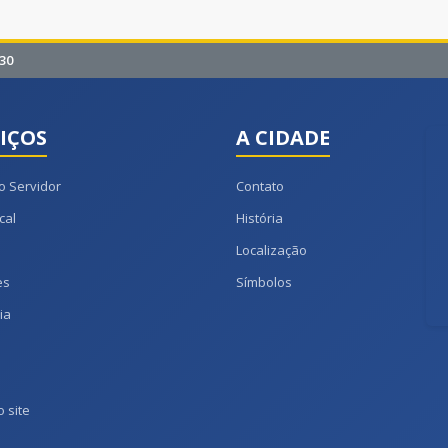
30
IÇOS
A CIDADE
o Servidor
Contato
cal
História
Localização
es
Símbolos
ia
 site