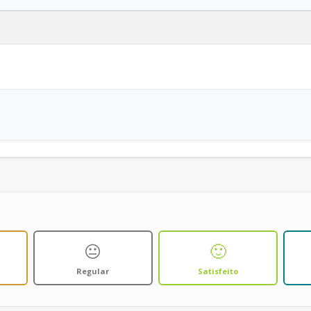
😐
🙂
Regular
Satisfeito