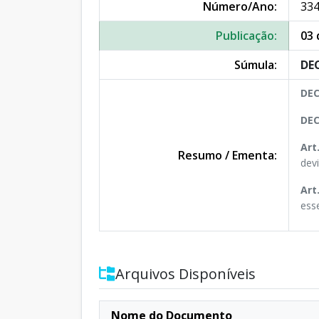
Número/Ano:
334
Publicação:
03 
Súmula:
DEC
DEC
DEC
Art.
Resumo / Ementa:
devi
Art
ess
Arquivos Disponíveis
Nome do Documento