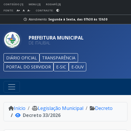
CONTEÚDO [1]
MENU [2]
RODAPÉ [3]
FONTE:
A+
A
A-
CONTRASTE:
Atendimento:
Segunda à Sexta, das 07h30 às 13h30
PREFEITURA MUNICIPAL
DE ITAUBAL
DIÁRIO OFICIAL
TRANSPARÊNCIA
PORTAL DO SERVIDOR
E-SIC
E-OUV
Início
Legislação Municipal
Decreto
Decreto 33/2026