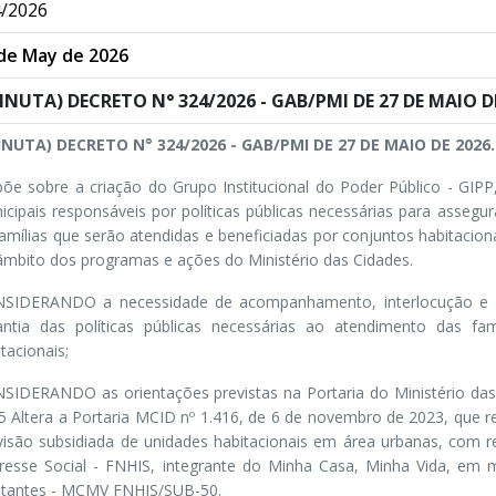
/2026
de May de 2026
INUTA) DECRETO N° 324/2026 - GAB/PMI DE 27 DE MAIO DE
INUTA) DECRETO N° 324/2026 - GAB/PMI DE 27 DE MAIO DE 2026.
põe sobre a criação do Grupo Institucional do Poder Público - GIPP
icipais responsáveis por políticas públicas necessárias para asseg
famílias que serão atendidas e beneficiadas por conjuntos habitacio
âmbito dos programas e ações do Ministério das Cidades.
SIDERANDO a necessidade de acompanhamento, interlocução e ar
antia das políticas públicas necessárias ao atendimento das fa
tacionais;
SIDERANDO as orientações previstas na Portaria do Ministério das
5 Altera a Portaria MCID nº 1.416, de 6 de novembro de 2023, que r
visão subsidiada de unidades habitacionais em área urbanas, com 
eresse Social - FNHIS, integrante do Minha Casa, Minha Vida, em 
itantes - MCMV FNHIS/SUB-50.