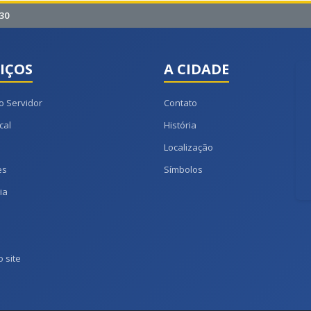
30
IÇOS
A CIDADE
o Servidor
Contato
cal
História
Localização
es
Símbolos
ia
 site