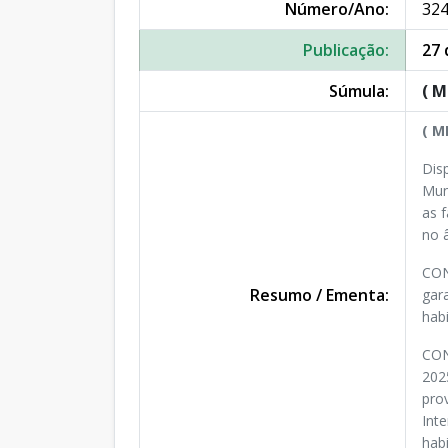
Número/Ano:
324
Publicação:
27 
Súmula:
( M
( M
Dis
Mun
as 
no 
CON
Resumo / Ementa:
gar
habi
CON
202
pro
Int
hab