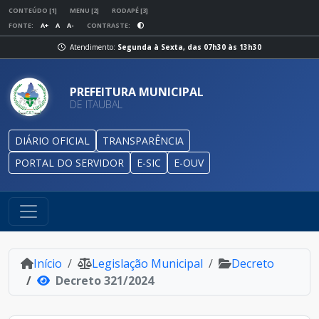
CONTEÚDO [1]
MENU [2]
RODAPÉ [3]
FONTE:
A+
A
A-
CONTRASTE:
Atendimento:
Segunda à Sexta, das 07h30 às 13h30
PREFEITURA MUNICIPAL
DE ITAUBAL
DIÁRIO OFICIAL
TRANSPARÊNCIA
PORTAL DO SERVIDOR
E-SIC
E-OUV
Início
Legislação Municipal
Decreto
Decreto 321/2024