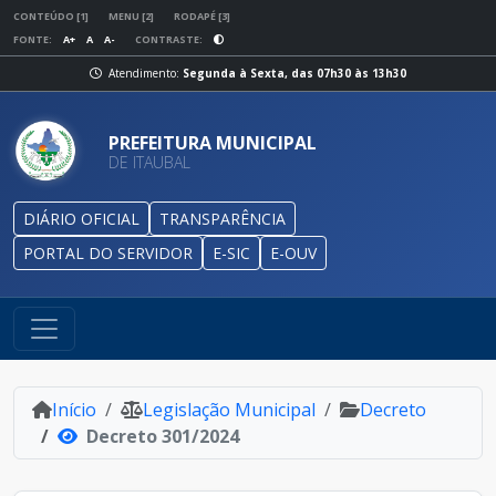
CONTEÚDO [1]
MENU [2]
RODAPÉ [3]
FONTE:
A+
A
A-
CONTRASTE:
Atendimento:
Segunda à Sexta, das 07h30 às 13h30
PREFEITURA MUNICIPAL
DE ITAUBAL
DIÁRIO OFICIAL
TRANSPARÊNCIA
PORTAL DO SERVIDOR
E-SIC
E-OUV
Início
Legislação Municipal
Decreto
Decreto 301/2024