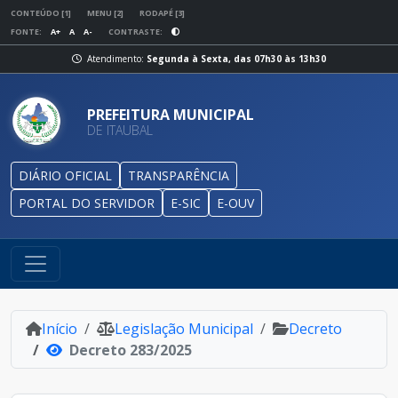
CONTEÚDO [1]
MENU [2]
RODAPÉ [3]
FONTE:
A+
A
A-
CONTRASTE:
Atendimento:
Segunda à Sexta, das 07h30 às 13h30
PREFEITURA MUNICIPAL
DE ITAUBAL
DIÁRIO OFICIAL
TRANSPARÊNCIA
PORTAL DO SERVIDOR
E-SIC
E-OUV
Início
Legislação Municipal
Decreto
Decreto 283/2025