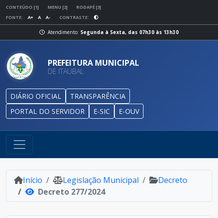
CONTEÚDO [1]
MENU [2]
RODAPÉ [3]
FONTE:
A+
A
A-
CONTRASTE:
Atendimento:
Segunda à Sexta, das 07h30 às 13h30
PREFEITURA MUNICIPAL
DE ITAUBAL
DIÁRIO OFICIAL
TRANSPARÊNCIA
PORTAL DO SERVIDOR
E-SIC
E-OUV
Início
Legislação Municipal
Decreto
Decreto 277/2024