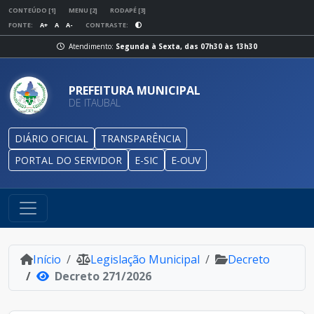
CONTEÚDO [1]
MENU [2]
RODAPÉ [3]
FONTE:
A+
A
A-
CONTRASTE:
Atendimento:
Segunda à Sexta, das 07h30 às 13h30
PREFEITURA MUNICIPAL
DE ITAUBAL
DIÁRIO OFICIAL
TRANSPARÊNCIA
PORTAL DO SERVIDOR
E-SIC
E-OUV
Início
Legislação Municipal
Decreto
Decreto 271/2026