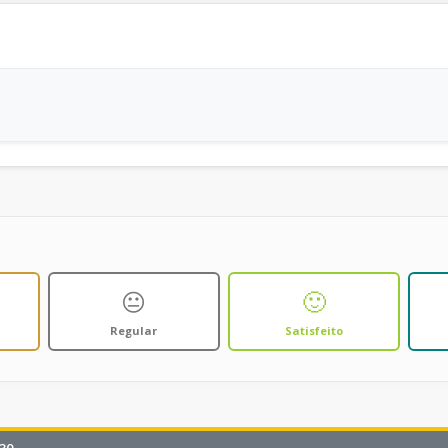
😐
🙂
Regular
Satisfeito