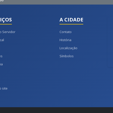
30
IÇOS
A CIDADE
o Servidor
Contato
cal
História
Localização
es
Símbolos
ia
 site