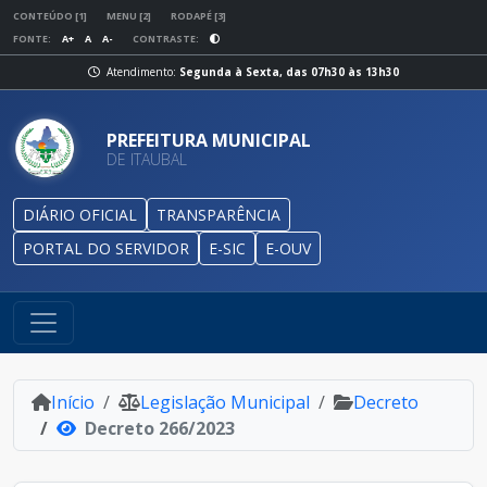
CONTEÚDO [1]
MENU [2]
RODAPÉ [3]
FONTE:
A+
A
A-
CONTRASTE:
Atendimento:
Segunda à Sexta, das 07h30 às 13h30
PREFEITURA MUNICIPAL
DE ITAUBAL
DIÁRIO OFICIAL
TRANSPARÊNCIA
PORTAL DO SERVIDOR
E-SIC
E-OUV
Início
Legislação Municipal
Decreto
Decreto 266/2023