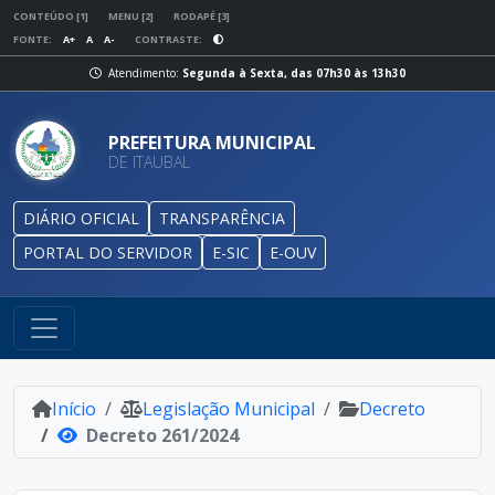
CONTEÚDO [1]
MENU [2]
RODAPÉ [3]
FONTE:
A+
A
A-
CONTRASTE:
Atendimento:
Segunda à Sexta, das 07h30 às 13h30
PREFEITURA MUNICIPAL
DE ITAUBAL
DIÁRIO OFICIAL
TRANSPARÊNCIA
PORTAL DO SERVIDOR
E-SIC
E-OUV
Início
Legislação Municipal
Decreto
Decreto 261/2024