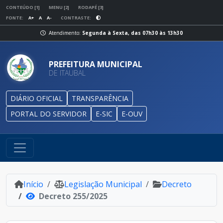
CONTEÚDO [1]
MENU [2]
RODAPÉ [3]
FONTE:
A+
A
A-
CONTRASTE:
Atendimento:
Segunda à Sexta, das 07h30 às 13h30
PREFEITURA MUNICIPAL
DE ITAUBAL
DIÁRIO OFICIAL
TRANSPARÊNCIA
PORTAL DO SERVIDOR
E-SIC
E-OUV
Início
Legislação Municipal
Decreto
Decreto 255/2025