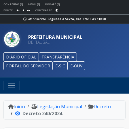
CONTEÚDO [1]
MENU [2]
RODAPÉ [3]
FONTE:
A+
A
A-
CONTRASTE:
Atendimento:
Segunda à Sexta, das 07h30 às 13h30
PREFEITURA MUNICIPAL
DE ITAUBAL
DIÁRIO OFICIAL
TRANSPARÊNCIA
PORTAL DO SERVIDOR
E-SIC
E-OUV
Início
Legislação Municipal
Decreto
Decreto 240/2024