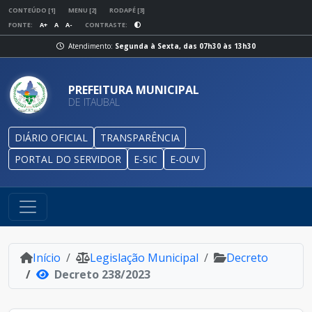
CONTEÚDO [1]
MENU [2]
RODAPÉ [3]
FONTE:
A+
A
A-
CONTRASTE:
Atendimento:
Segunda à Sexta, das 07h30 às 13h30
PREFEITURA MUNICIPAL
DE ITAUBAL
DIÁRIO OFICIAL
TRANSPARÊNCIA
PORTAL DO SERVIDOR
E-SIC
E-OUV
Início
Legislação Municipal
Decreto
Decreto 238/2023