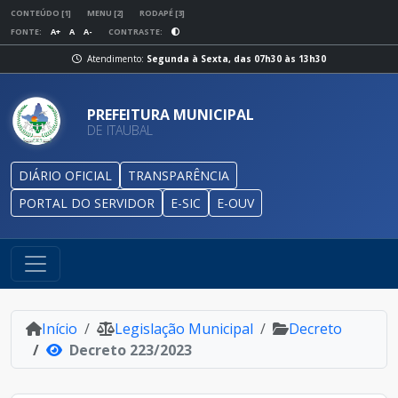
CONTEÚDO [1]
MENU [2]
RODAPÉ [3]
FONTE:
A+
A
A-
CONTRASTE:
Atendimento:
Segunda à Sexta, das 07h30 às 13h30
PREFEITURA MUNICIPAL
DE ITAUBAL
DIÁRIO OFICIAL
TRANSPARÊNCIA
PORTAL DO SERVIDOR
E-SIC
E-OUV
Início
Legislação Municipal
Decreto
Decreto 223/2023